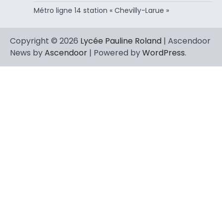
Métro ligne 14 station « Chevilly-Larue »
Copyright © 2026
Lycée Pauline Roland
| Ascendoor
News by
Ascendoor
| Powered by
WordPress
.