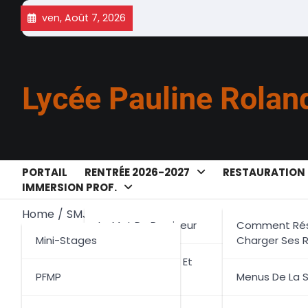
Skip
ven, Août 7, 2026
to
content
Lycée Pauline Rolan
PORTAIL
RENTRÉE 2026-2027
RESTAURATION
IMMERSION PROF.
Home
SMJ
Le Mot Du Proviseur
Comment Rés
SMJ
Mini-Stages
Charger Ses 
Équipe Direction Et
PFMP
Administration
Menus De La 
Le Service municipal de la jeunesse (SMJ)