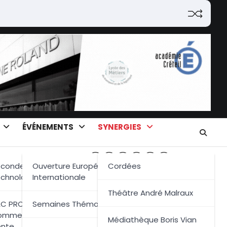
ÉVÉNEMENTS
SYNERGIES
Générale Et
conde Générale Et
Ouverture Européenne Et
Cordées
ologique
chnologique
Internationale
GUIDE PARENTS
Télécharger
Théâtre André Malraux
rofessionnelle
ie Générale
C PRO Métiers Du
Semaines Thématiques
mmerce Et De La
sse
Médiathèque Boris Vian
ente