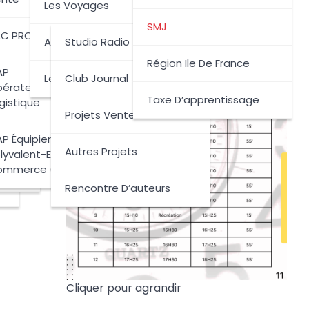
ie Technologique
Les Voyages
SMJ
C PRO Logistique
Archives Des Projets
Studio Radio
Région Ile De France
AP
Les Projets Citoyens
Club Journal
érateur/Opératrice
Taxe D’apprentissage
gistique
Projets Vente
e
P Équipier-E
Autres Projets
lyvalent-E Du
ommerce (EPC)
Rencontre D’auteurs
Cliquer pour agrandir