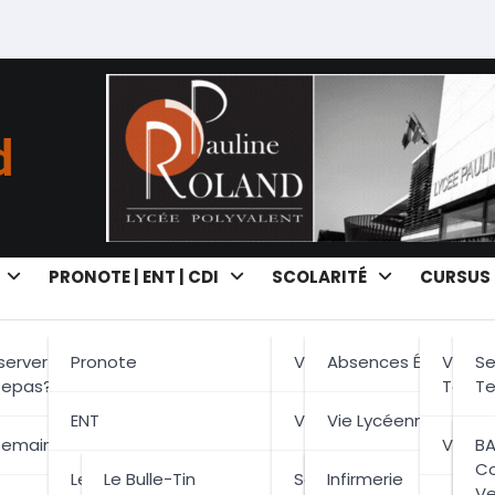
d
PRONOTE | ENT | CDI
SCOLARITÉ
CURSUS
erver Ou
Pronote
Vie Scolaire
Absences Élèves
Voies 
Se
Repas?
Techn
Te
ENT
Vie Lycéenne
Vie Lycéenne
Semaine
Voie P
Vo
BA
Co
Le CDI
Le Bulle-Tin
Services
Être Délégué De Cla
Infirmerie
V