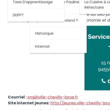
Taxe D’apprentissage
Les Nouvelles De Pauline
La Cuisine & L
Au service municipal de la Jeunesse (SMJ), les j
2025-2026
Réfectoire
proposées. Ainsi, tandis que les lycéens sont invi
jeunes adultes peuvent solliciter l’aide du SMJ p
DDFPT
accompagner sur le chemin de l’autonomie et de
Qui Est Pauline Roland ?
Historique
Internat
Courriel :
smj@ville-chevilly-larue.fr
Site internet jeunes:
http://jeunes.ville-chevilly-laru