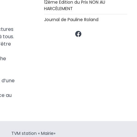
12ème Edition du Prix NON AU
HARCÈLEMENT
Journal de Pauline Roland
ctures
Facebook
 tous.
’être
che
e d’une
ce au
TVM station « Mairie»