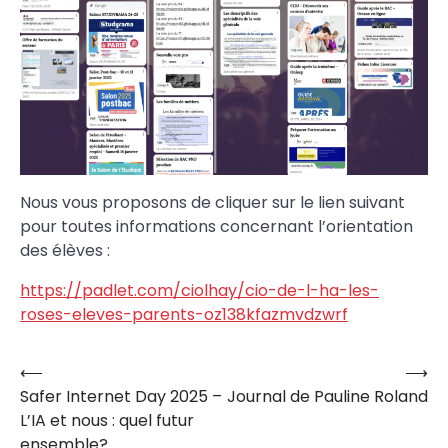
Nous vous proposons de cliquer sur le lien suivant
pour toutes informations concernant l’orientation
des élèves :
https://padlet.com/ciolhay/cio-de-l-ha-les-
roses-eleves-parents-oz138kfazmvdzwrf
⟵
⟶
Navigation
Safer Internet Day 2025 –
Journal de Pauline Roland
de
L’IA et nous : quel futur
l’article
ensemble?