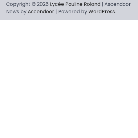
Copyright © 2026
Lycée Pauline Roland
| Ascendoor
News by
Ascendoor
| Powered by
WordPress
.